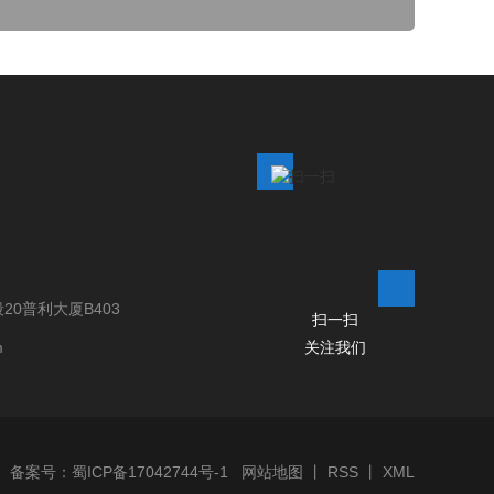
0普利大厦B403
扫一扫
m
关注我们
备案号：
蜀ICP备17042744号-1
网站地图
丨
RSS
丨
XML