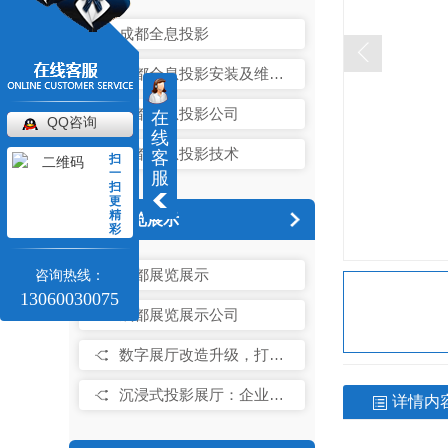
成都全息投影
成都全息投影安装及维修维护
成都全息投影公司
在
QQ咨询
线
成都全息投影技术
客
扫
一
服
扫
更
精
展览展示
彩
成都展览展示
咨询热线：
13060030075
成都展览展示公司
数字展厅改造升级，打造企业展示硬核竞争力
沉浸式投影展厅：企业如何打造令人 的品牌体验空间？
详情内