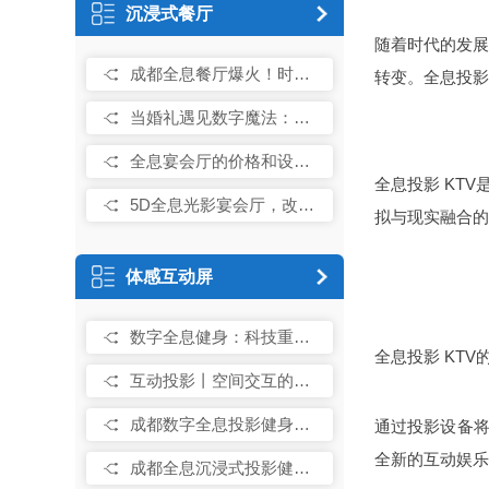
沉浸式餐厅
随着时代的发展
成都全息餐厅爆火！时空门般的穿越梦想中不同的环境
转变。全息投影
当婚礼遇见数字魔法：全息光影宴会厅如何重构幸福现场
全息宴会厅的价格和设备组成
全息投影 KT
5D全息光影宴会厅，改写中国传统酒店宴会市场格局
拟与现实融合的
体感互动屏
数字全息健身：科技重塑运动未来，微应科技如何 行业革新？
全息投影 KTV
互动投影丨空间交互的科技创意
成都数字全息投影健身：科技重塑运动未来，微应科技如何 行业革新？
通过投影设备将
全新的互动娱乐
成都全息沉浸式投影健身房：健身新纪元的璀璨华章