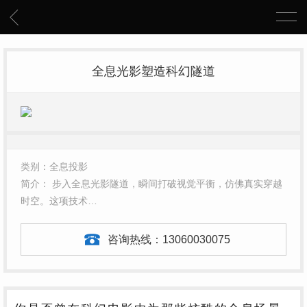
全息光影塑造科幻隧道
类别：全息投影
简介： 步入全息光影隧道，瞬间打破视觉平衡，仿佛真实穿越
时空。这项技术…
咨询热线：
13060030075