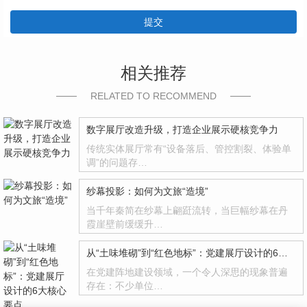
提交
相关推荐
RELATED TO RECOMMEND
数字展厅改造升级，打造企业展示硬核竞争力
传统实体展厅常有“设备落后、管控割裂、体验单
调”的问题存…
纱幕投影：如何为文旅“造境”
当千年秦简在纱幕上翩跹流转，当巨幅纱幕在丹
霞崖壁前缓缓升…
从“土味堆砌”到“红色地标”：党建展厅设计的6大核心要点
在党建阵地建设领域，一个令人深思的现象普遍
存在：不少单位…